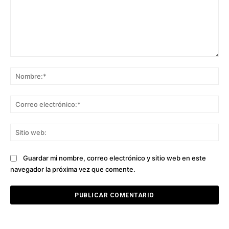
Comentario:
No
Co
ele
Sit
we
Guardar mi nombre, correo electrónico y sitio web en este
navegador la próxima vez que comente.