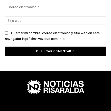
Co
ele
Sit
we
Guardar mi nombre, correo electrónico y sitio web en este
navegador la próxima vez que comente.