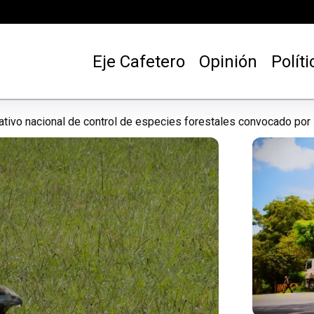
Eje Cafetero
Opinión
Políti
o de residuos peligrosos en un predio de Pereira