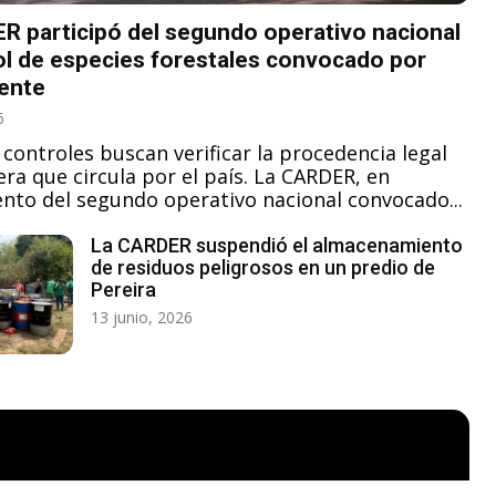
R participó del segundo operativo nacional
ol de especies forestales convocado por
ente
6
troles buscan verificar la procedencia legal
ra que circula por el país. La CARDER, en
nto del segundo operativo nacional convocado...
tivo a establecimientos dedicados al ma
chatarra y residuos electrónicos en Perei
La CARDER suspendió el almacenamiento
de residuos peligrosos en un predio de
Pereira
13 junio, 2026