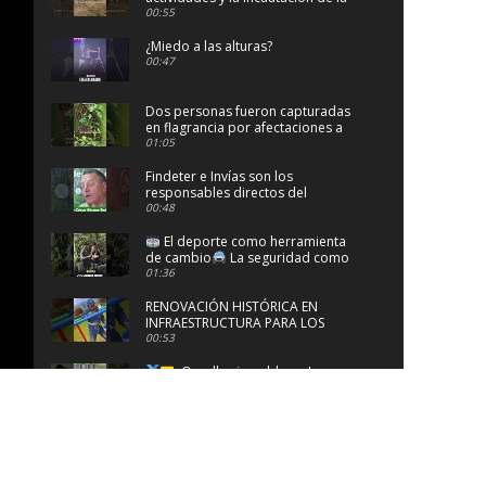
maquinaria
00:55
¿Miedo a las alturas?
00:47
Dos personas fueron capturadas
en flagrancia por afectaciones a
los recursos naturales
01:05
Findeter e Invías son los
responsables directos del
mantenimiento del arbolado en la
00:48
Vías del Samán.
El deporte como herramienta
de cambio
La seguridad como
derecho de todos
01:36
RENOVACIÓN HISTÓRICA EN
INFRAESTRUCTURA PARA LOS
PEREIRANOS
00:53
¡Orgullo risaraldense!
00:47
Cada desafío nos recordó que
este camino tiene un propósito
superior: la gente.
00:46