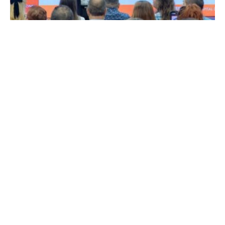
Deportes
Alcalde Carlos Maya entrega a Pereira en el segundo
lugar en desempleo a nivel nacional, con menos
homicidios y escenarios deportivos listos para los...