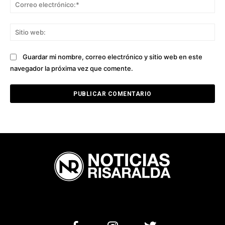
Co
ele
Sit
we
Guardar mi nombre, correo electrónico y sitio web en este
navegador la próxima vez que comente.