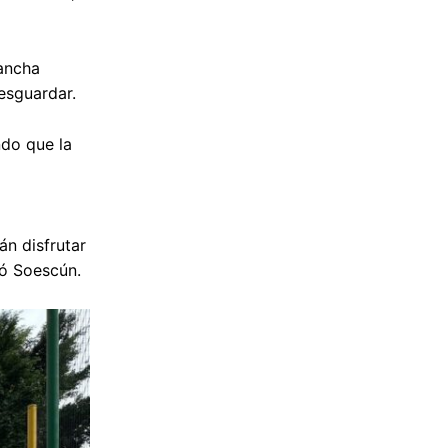
ancha
resguardar.
ndo que la
án disfrutar
só Soescún.