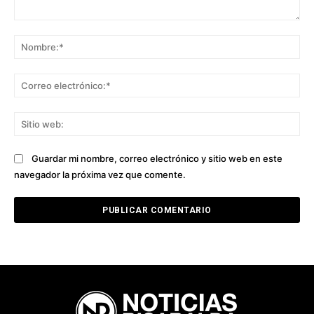
Comentario:
No
Co
ele
Sit
we
Guardar mi nombre, correo electrónico y sitio web en este
navegador la próxima vez que comente.