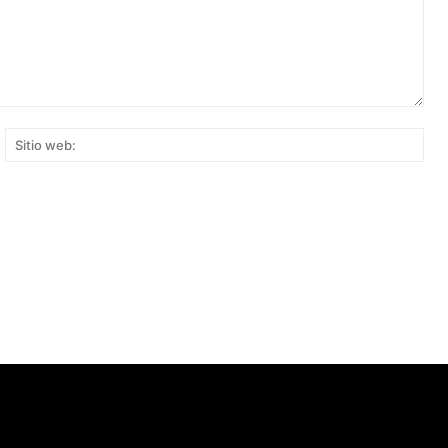
rreo
Siti
ectrónico:*
web