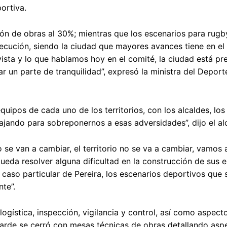
ortiva.
n de obras al 30%; mientras que los escenarios para rugby
ecución, siendo la ciudad que mayores avances tiene en el 
vista y lo que hablamos hoy en el comité, la ciudad está p
r un parte de tranquilidad”, expresó la ministra del Deporte
uipos de cada uno de los territorios, con los alcaldes, los
ajando para sobreponernos a esas adversidades”, dijo el a
o se van a cambiar, el territorio no se va a cambiar, vamos 
da resolver alguna dificultad en la construcción de sus e
l caso particular de Pereira, los escenarios deportivos que
te”.
gística, inspección, vigilancia y control, así como aspect
a tarde se cerró con mesas técnicas de obras detallando asp