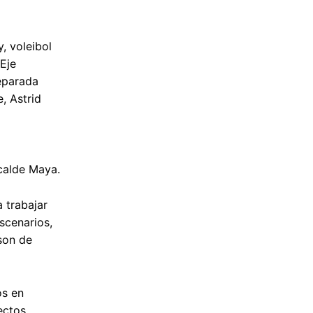
, voleibol
Eje
reparada
, Astrid
lcalde Maya.
a trabajar
scenarios,
 son de
os en
ectos