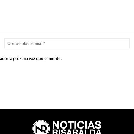
Nombre:*
Co
el
gador la próxima vez que comente.