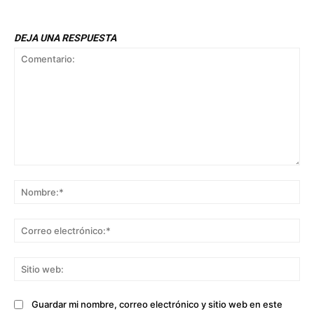
DEJA UNA RESPUESTA
Comentario:
No
Co
ele
Sit
we
Guardar mi nombre, correo electrónico y sitio web en este