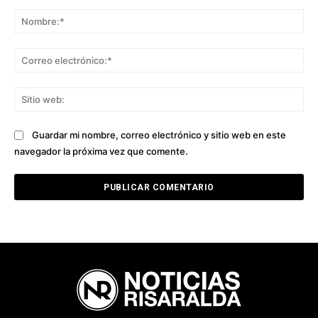
Comentario:
No
Co
ele
Sit
we
Guardar mi nombre, correo electrónico y sitio web en este
navegador la próxima vez que comente.