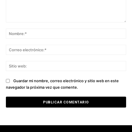
Comentario:
No
Co
ele
Sit
we
Guardar mi nombre, correo electrónico y sitio web en este
navegador la próxima vez que comente.