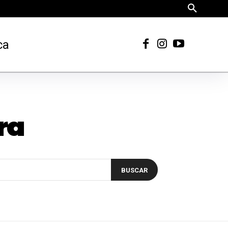
ca
ra
BUSCAR