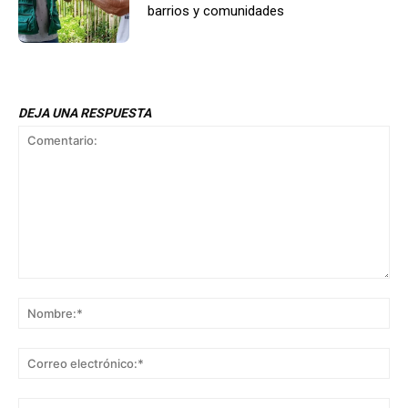
barrios y comunidades
DEJA UNA RESPUESTA
Comentario:
No
Co
ele
Sit