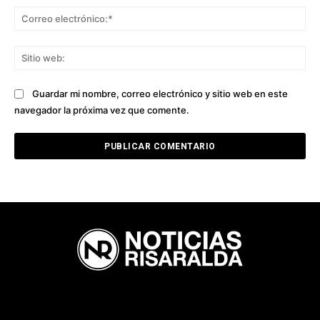
Co
ele
Sit
we
Guardar mi nombre, correo electrónico y sitio web en este
navegador la próxima vez que comente.