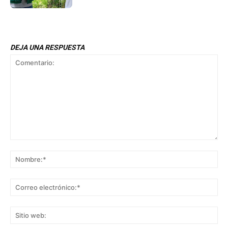
DEJA UNA RESPUESTA
Comentario:
No
Co
ele
Sit
we