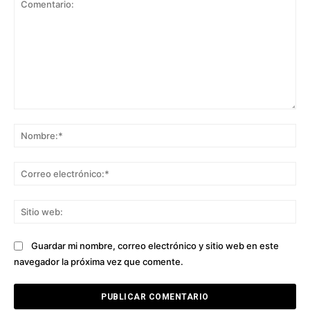
Comentario:
No
Co
ele
Sit
we
Guardar mi nombre, correo electrónico y sitio web en este
navegador la próxima vez que comente.