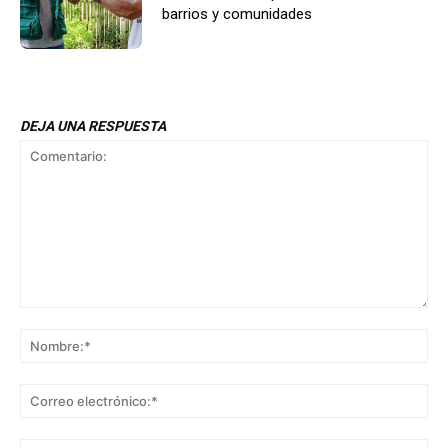
barrios y comunidades
DEJA UNA RESPUESTA
Comentario:
No
Co
ele