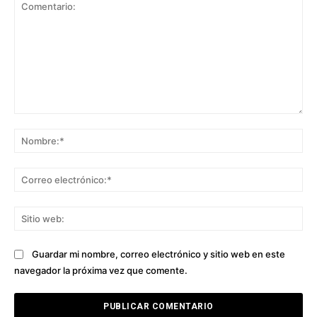
Comentario:
No
Co
ele
Sit
we
Guardar mi nombre, correo electrónico y sitio web en este
navegador la próxima vez que comente.