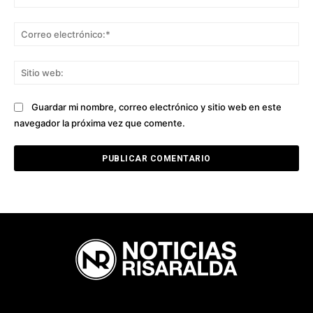
Co
ele
Sit
we
Guardar mi nombre, correo electrónico y sitio web en este
navegador la próxima vez que comente.