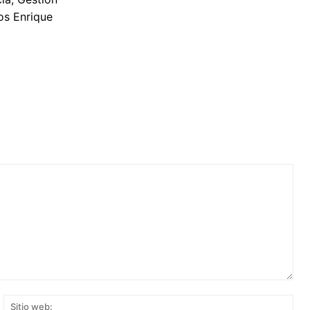
os Enrique
rreo
Siti