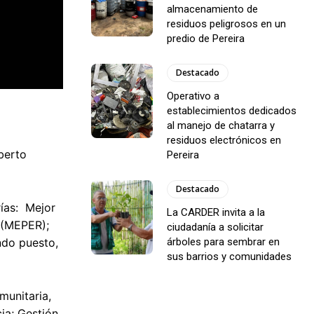
almacenamiento de
residuos peligrosos en un
predio de Pereira
Destacado
Operativo a
establecimientos dedicados
al manejo de chatarra y
residuos electrónicos en
berto
Pereira
Destacado
rías: Mejor
La CARDER invita a la
 (MEPER);
ciudadanía a solicitar
árboles para sembrar en
ndo puesto,
sus barrios y comunidades
munitaria,
ia; Gestión