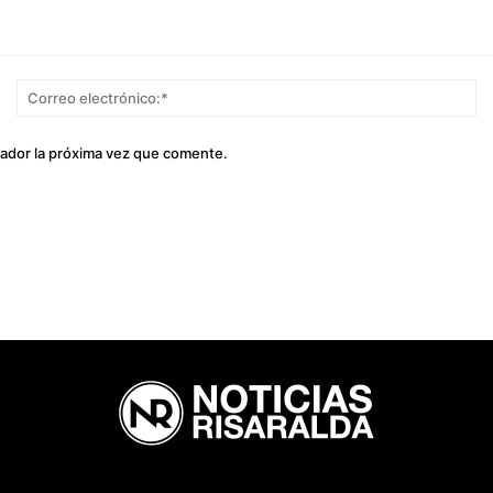
Nombre:*
Co
el
gador la próxima vez que comente.