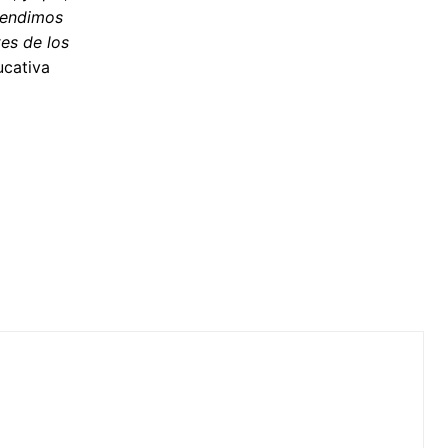
rendimos
tes de los
ucativa