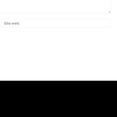
rreo
Siti
ectrónico:*
web