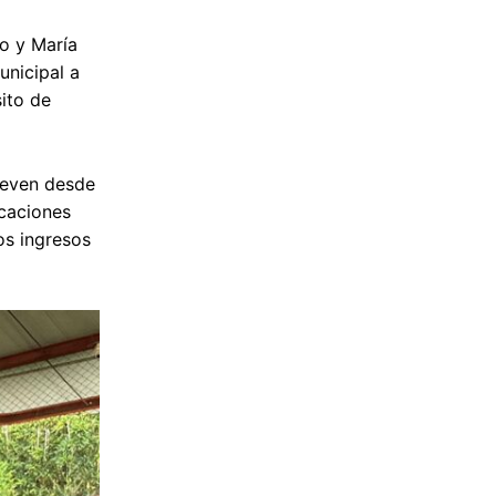
o y María
unicipal a
sito de
mueven desde
icaciones
os ingresos