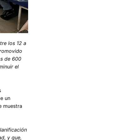
re los 12 a
promovido
ás de 600
inuir el
s
de un
de muestra
lanificación
d, y que,