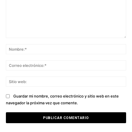
Comentario:
No
Co
ele
Sit
we
Guardar mi nombre, correo electrónico y sitio web en este
navegador la próxima vez que comente.