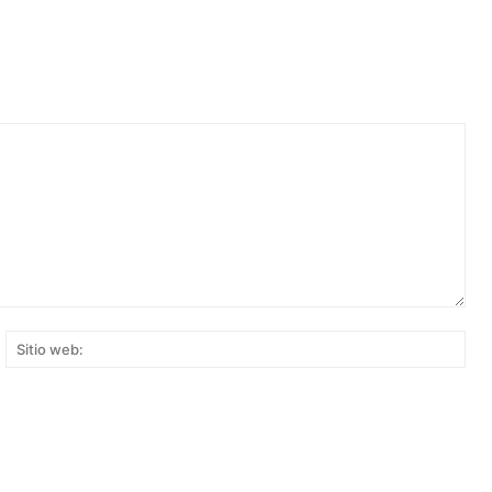
rreo
Siti
ectrónico:*
web