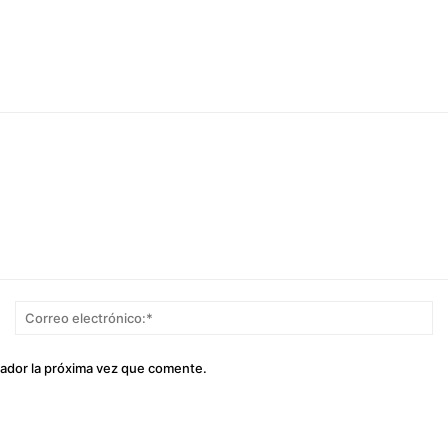
Nombre:*
Co
el
gador la próxima vez que comente.