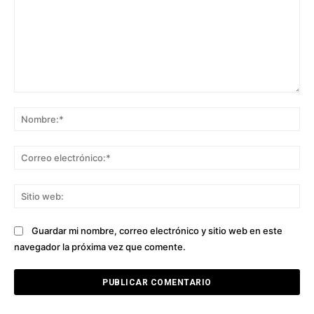
Comentario:
No
Co
ele
Sit
we
Guardar mi nombre, correo electrónico y sitio web en este
navegador la próxima vez que comente.