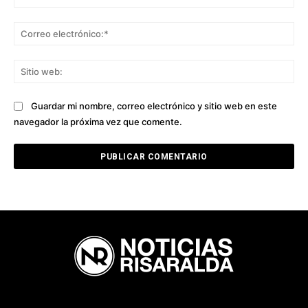
Co
ele
Sit
we
Guardar mi nombre, correo electrónico y sitio web en este
navegador la próxima vez que comente.