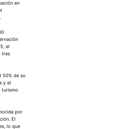
pación en
l
.
00
servación
5, el
 tres
el 50% de su
 y el
n turismo
onocida por
ión. El
es, lo que