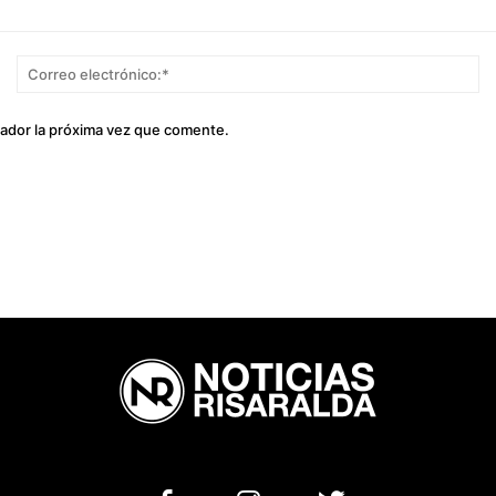
Nombre:*
Co
el
gador la próxima vez que comente.