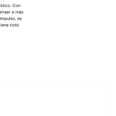
ístico. Con
atraer a más
impulso, es
 tiene todo