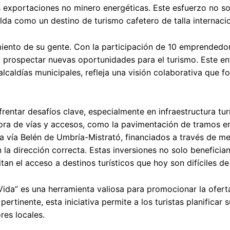
 exportaciones no minero energéticas. Este esfuerzo no so
lda como un destino de turismo cafetero de talla internacio
imiento de su gente. Con la participación de 10 emprended
 y prospectar nuevas oportunidades para el turismo. Este en
lcaldías municipales, refleja una visión colaborativa que fo
entar desafíos clave, especialmente en infraestructura turí
jora de vías y accesos, como la pavimentación de tramos e
la vía Belén de Umbría-Mistrató, financiados a través de 
a dirección correcta. Estas inversiones no solo benefician
tan el acceso a destinos turísticos que hoy son difíciles de
ida” es una herramienta valiosa para promocionar la oferta
rtinente, esta iniciativa permite a los turistas planificar s
es locales.