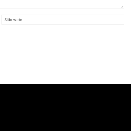
rreo
Siti
ectrónico:*
web