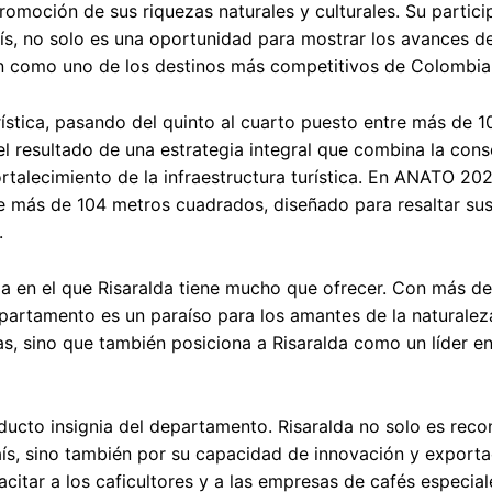
promoción de sus riquezas naturales y culturales. Su partici
s, no solo es una oportunidad para mostrar los avances de
ón como uno de los destinos más competitivos de Colombia
rística, pasando del quinto al cuarto puesto entre más de 1
el resultado de una estrategia integral que combina la con
rtalecimiento de la infraestructura turística. En ANATO 202
e más de 104 metros cuadrados, diseñado para resaltar sus
.
ema en el que Risaralda tiene mucho que ofrecer. Con más d
epartamento es un paraíso para los amantes de la naturaleza
as, sino que también posiciona a Risaralda como un líder e
oducto insignia del departamento. Risaralda no solo es rec
aís, sino también por su capacidad de innovación y exportac
itar a los caficultores y a las empresas de cafés especial