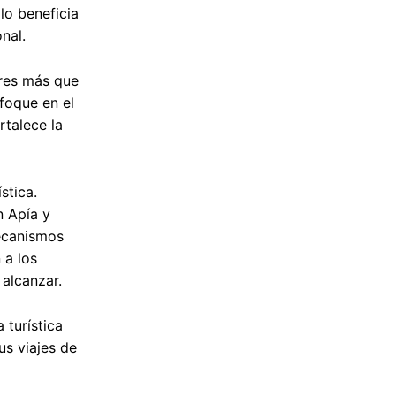
lo beneficia
nal.
ores más que
foque en el
rtalece la
stica.
n Apía y
mecanismos
 a los
 alcanzar.
 turística
us viajes de