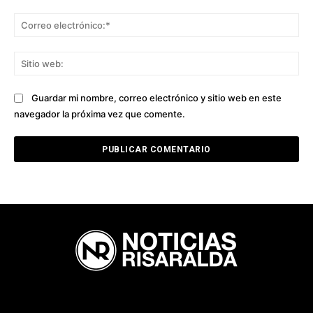
Co
ele
Sit
we
Guardar mi nombre, correo electrónico y sitio web en este
navegador la próxima vez que comente.