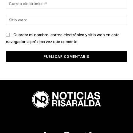
Co
ele
Sit
we
Guardar mi nombre, correo electrónico y sitio web en este
navegador la próxima vez que comente.