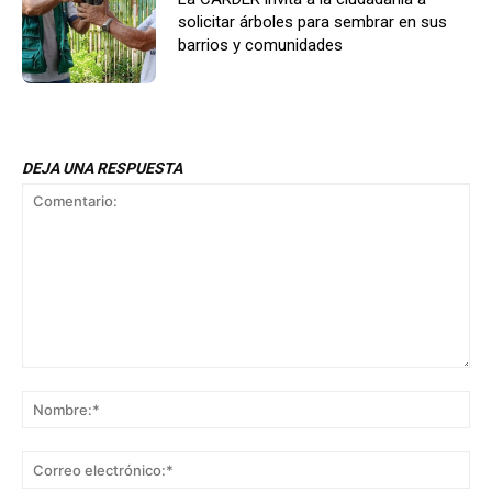
solicitar árboles para sembrar en sus
barrios y comunidades
DEJA UNA RESPUESTA
Comentario:
No
Co
ele