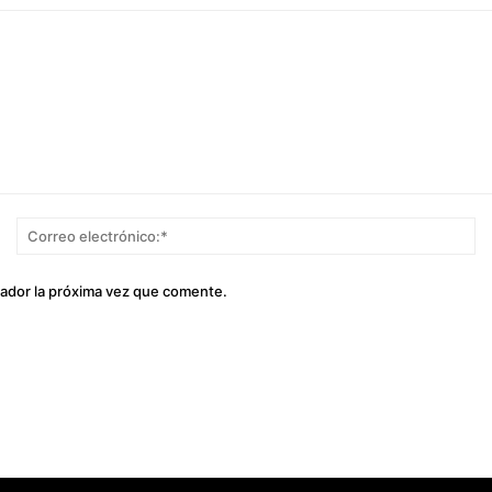
Nombre:*
Co
el
gador la próxima vez que comente.