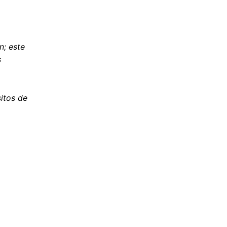
n; este
s
itos de