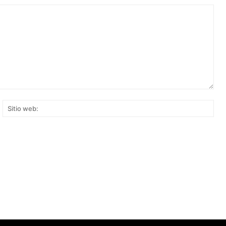
rreo
Siti
ectrónico:*
web