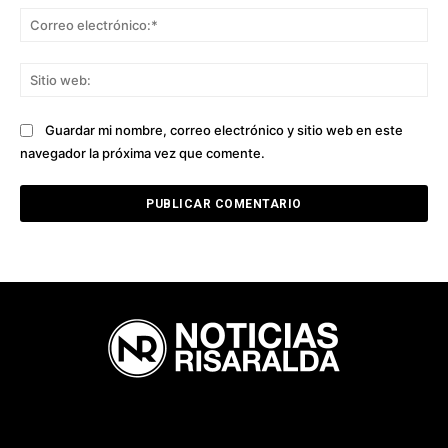
Co
ele
Sit
we
Guardar mi nombre, correo electrónico y sitio web en este
navegador la próxima vez que comente.