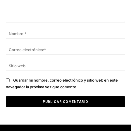
Comentario:
No
Co
ele
Sit
we
Guardar mi nombre, correo electrónico y sitio web en este
navegador la próxima vez que comente.