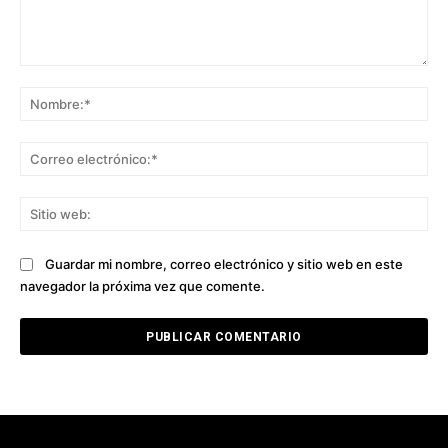
Comentario:
No
Co
ele
Sit
we
Guardar mi nombre, correo electrónico y sitio web en este
navegador la próxima vez que comente.