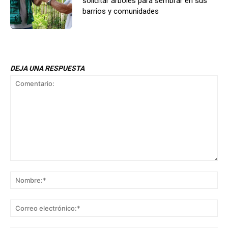
solicitar árboles para sembrar en sus
barrios y comunidades
DEJA UNA RESPUESTA
Comentario:
No
Co
ele