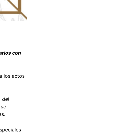
arios con
a los actos
 del
que
as.
especiales