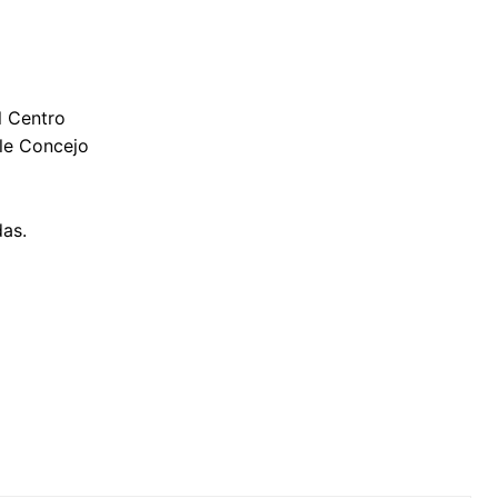
l Centro
ble Concejo
das.