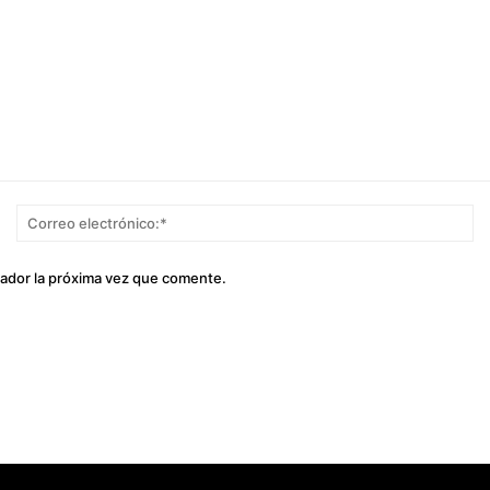
Nombre:*
Co
el
gador la próxima vez que comente.