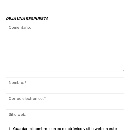
DEJA UNA RESPUESTA
Comentario:
No
Co
ele
Sit
we
Guardar mi nombre, correo electrónico y sitio web en este