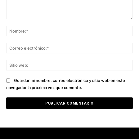
Comentario:
No
Co
ele
Sit
we
Guardar mi nombre, correo electrónico y sitio web en este
navegador la próxima vez que comente.