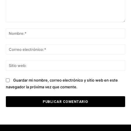
Comentario:
No
Co
ele
Sit
we
Guardar mi nombre, correo electrónico y sitio web en este
navegador la próxima vez que comente.