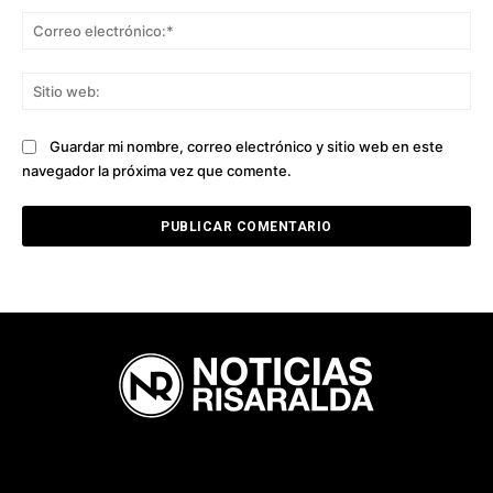
Co
ele
Sit
we
Guardar mi nombre, correo electrónico y sitio web en este
navegador la próxima vez que comente.