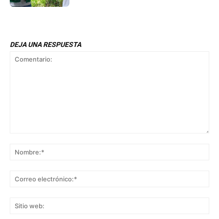
DEJA UNA RESPUESTA
Comentario:
No
Co
ele
Sit
we