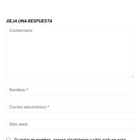
DEJA UNA RESPUESTA
Comentario:
No
Co
ele
Sit
we
Guardar mi nombre, correo electrónico y sitio web en este