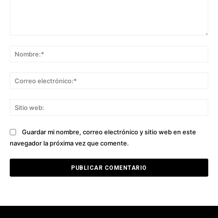
Comentario:
No
Co
ele
Sit
we
Guardar mi nombre, correo electrónico y sitio web en este
navegador la próxima vez que comente.