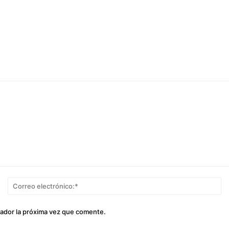
Nombre:*
Co
el
gador la próxima vez que comente.