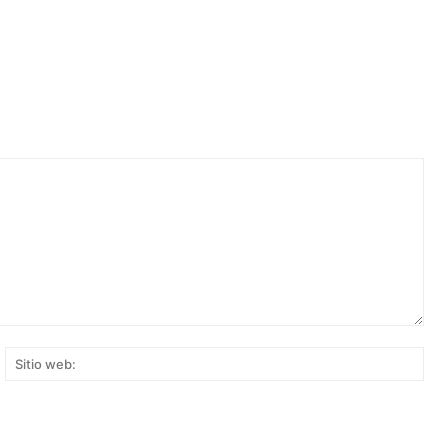
rreo
Siti
ectrónico:*
web