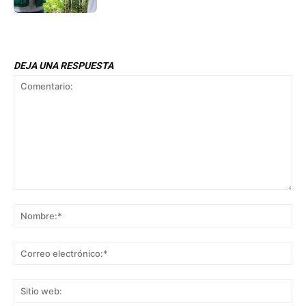
DEJA UNA RESPUESTA
Comentario:
No
Co
ele
Sit
we