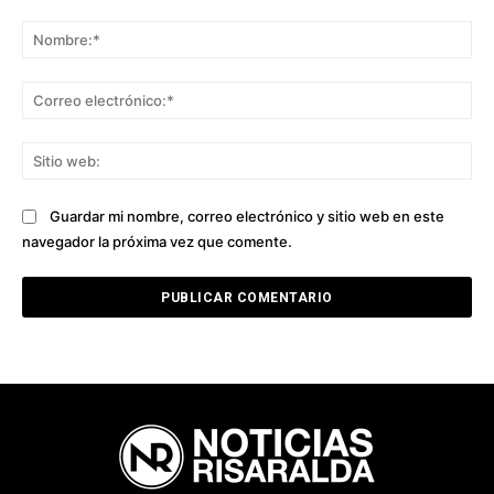
Comentario:
No
Co
ele
Sit
we
Guardar mi nombre, correo electrónico y sitio web en este
navegador la próxima vez que comente.