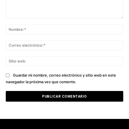
Comentario:
No
Co
ele
Sit
we
Guardar mi nombre, correo electrónico y sitio web en este
navegador la próxima vez que comente.