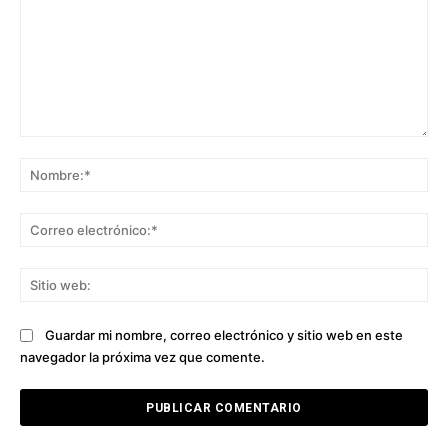
Comentario:
No
Co
ele
Sit
we
Guardar mi nombre, correo electrónico y sitio web en este
navegador la próxima vez que comente.