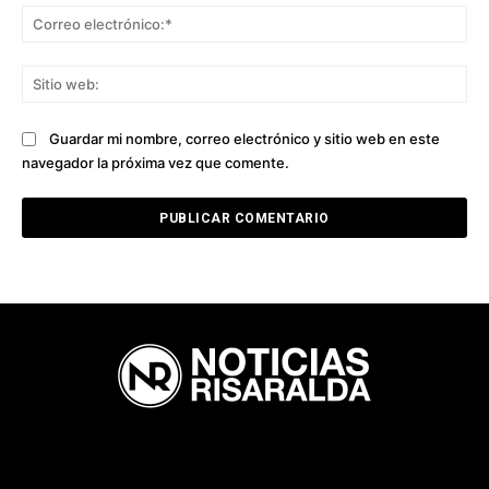
Co
ele
Sit
we
Guardar mi nombre, correo electrónico y sitio web en este
navegador la próxima vez que comente.