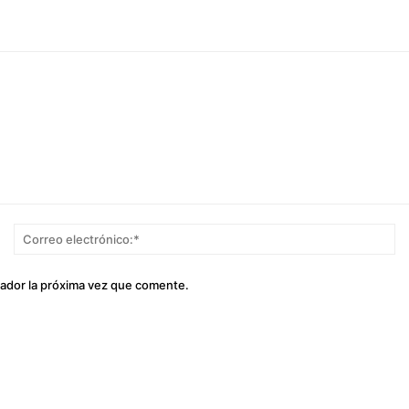
Nombre:*
Co
el
gador la próxima vez que comente.