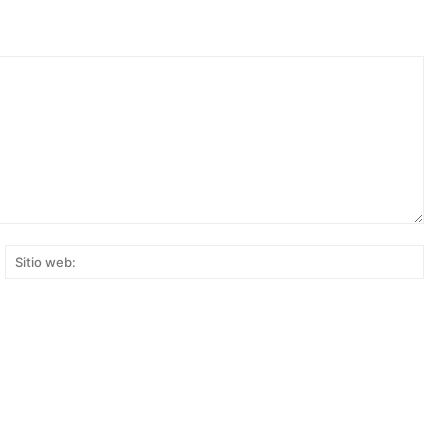
rreo
Siti
ectrónico:*
web