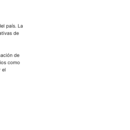
el país. La
ativas de
mación de
cios como
 el