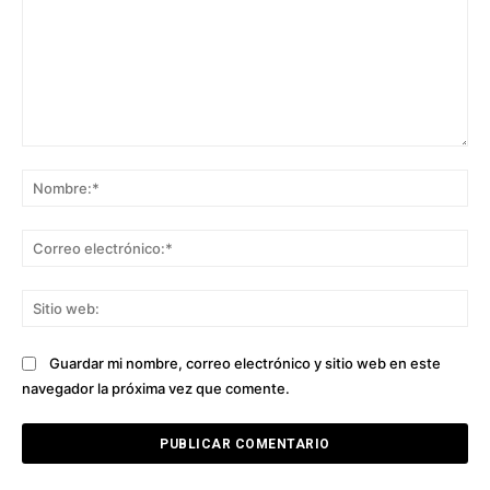
Comentario:
No
Co
ele
Sit
we
Guardar mi nombre, correo electrónico y sitio web en este
navegador la próxima vez que comente.